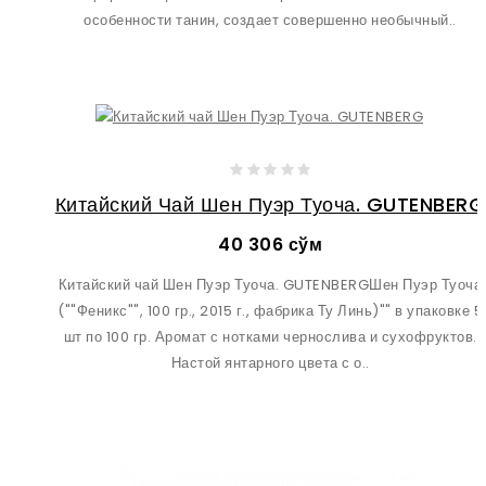
особенности танин, создает совершенно необычный..
Китайский Чай Шен Пуэр Туоча. GUTENBERG
40 306 сўм
Китайский чай Шен Пуэр Туоча. GUTENBERGШен Пуэр Туоча
(""Феникс"", 100 гр., 2015 г., фабрика Ту Линь)"" в упаковке 5
шт по 100 гр. Аромат с нотками чернослива и сухофруктов.
Настой янтарного цвета с о..