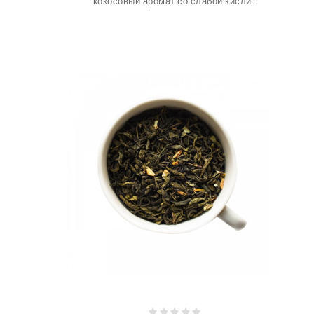
кокосовый аромат со слабой кисли..